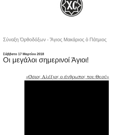
Σύναξη Ὀρθοδόξων - Ἅγιος Μακάριος ὁ Πάτμιος
Σάββατο 17 Μαρτίου 2018
Οι μεγάλοι σημερινοί Άγιοι!
«Όσιος Αλέξιος ο άνθρωπος του Θεού»